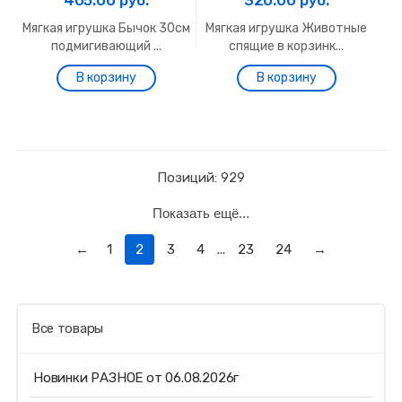
405.00 руб.
320.00 руб.
Мягкая игрушка Бычок 30см
Мягкая игрушка Животные
подмигивающий ...
спящие в корзинк...
Позиций: 929
Показать ещё...
←
1
2
3
4
...
23
24
→
Все товары
Новинки РАЗНОЕ от 06.08.2026г