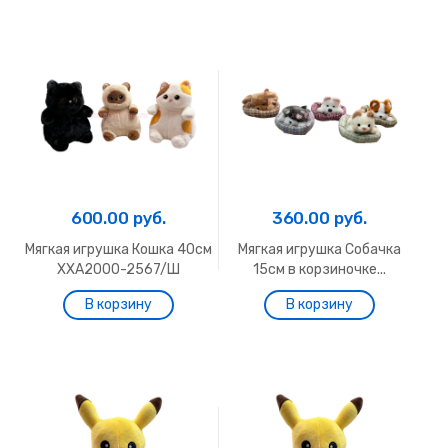
600.00 руб.
360.00 руб.
Мягкая игрушка Кошка 40см
Мягкая игрушка Собачка
ХХА2000-2567/Ш
15см в корзиночке...