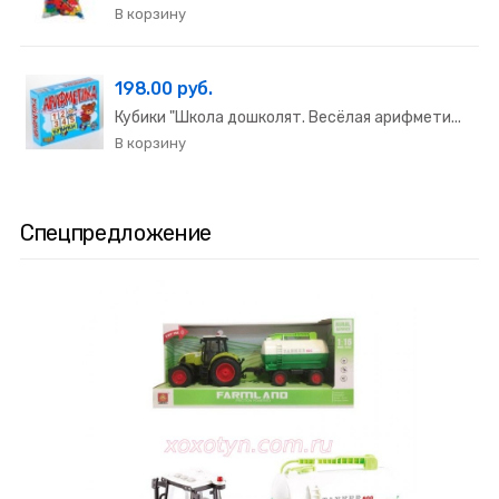
198.00 руб.
Кубики "Школа дошколят. Весёлая арифмети...
Спецпредложение