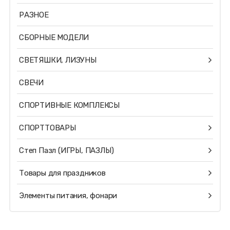
РАЗНОЕ
СБОРНЫЕ МОДЕЛИ
СВЕТЯШКИ, ЛИЗУНЫ
СВЕЧИ
СПОРТИВНЫЕ КОМПЛЕКСЫ
СПОРТТОВАРЫ
Степ Пазл (ИГРЫ, ПАЗЛЫ)
Товары для праздников
Элементы питания, фонари