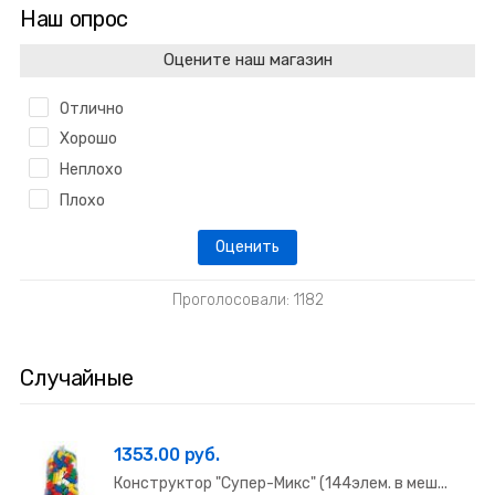
Наш опрос
Оцените наш магазин
Отлично
Хорошо
Неплохо
Плохо
Проголосовали: 1182
Случайные
1353.00 руб.
Конструктор "Супер-Микс" (144элем. в меш...