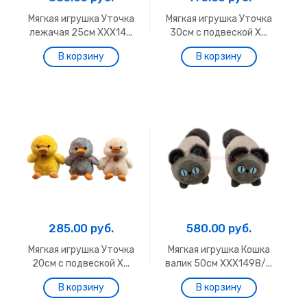
Мягкая игрушка Уточка
Мягкая игрушка Уточка
лежачая 25см ХХХ14...
30см с подвеской Х...
285.00 руб.
580.00 руб.
Мягкая игрушка Уточка
Мягкая игрушка Кошка
20см с подвеской Х...
валик 50см ХХХ1498/...