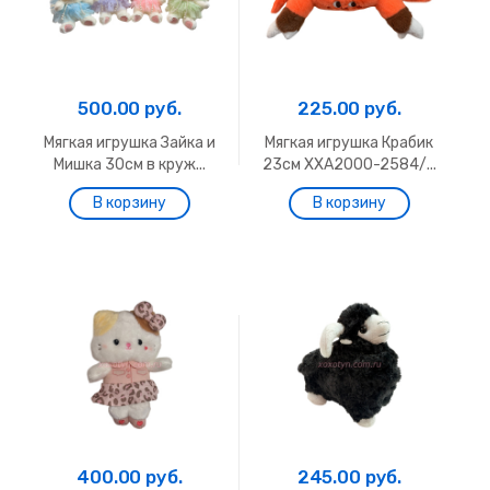
500.00 руб.
225.00 руб.
Мягкая игрушка Зайка и
Мягкая игрушка Крабик
Мишка 30см в круж...
23см ХХА2000-2584/...
400.00 руб.
245.00 руб.