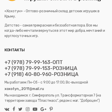
«Хохотун» - Оптово-розничный склад детских игрушек в
Крыму.
Детство - самая прекрасная и беззаботная пора. Все мы
когда-либо мечтали вернуться в этот мир добра, мечтаний и
круглосуточных игр.
КОНТАКТЫ
+7 (978) 79-99-163-ОПТ
+7 (978) 79-99-153-РОЗНИЦА
+7 (918) 40-80-960-РОЗНИЦА
Мы работаем: Пн-Сб - с 9:00 до 17:00, Вс-выходной
xoxotyn_2011@mail.ru
Мы находимся: г. Симферополь ул. Трансформаторная 7 (на
территории завода "Пластмасс", рядом с маг. "Доброцен")