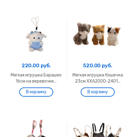
220.00 руб.
520.00 руб.
Мягкая игрушка Барашек
Мягкая игрушка Кошечка
16см на веревочке...
23см ХХА2000-2401...