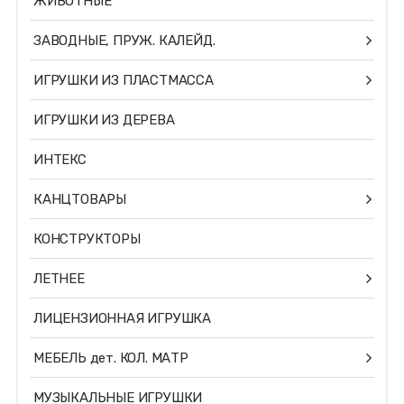
ЖИВОТНЫЕ
ЗАВОДНЫЕ, ПРУЖ. КАЛЕЙД.
ИГРУШКИ ИЗ ПЛАСТМАССА
ИГРУШКИ ИЗ ДЕРЕВА
ИНТЕКС
КАНЦТОВАРЫ
КОНСТРУКТОРЫ
ЛЕТНЕЕ
ЛИЦЕНЗИОННАЯ ИГРУШКА
МЕБЕЛЬ дет. КОЛ. МАТР
МУЗЫКАЛЬНЫЕ ИГРУШКИ