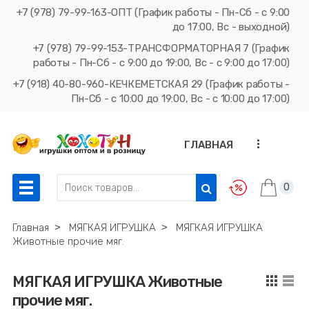
+7 (978) 79-99-163-ОПТ (График работы - Пн-Сб - с 9:00
до 17:00, Вс - выходной)
+7 (978) 79-99-153-ТРАНСФОРМАТОРНАЯ 7 (График
работы - Пн-Сб - с 9:00 до 19:00, Вс - с 9:00 до 17:00)
+7 (918) 40-80-960-КЕЧКЕМЕТСКАЯ 29 (График работы -
Пн-Сб - с 10:00 до 19:00, Вс - с 10:00 до 17:00)
...
ГЛАВНАЯ
0
Главная
˃
МЯГКАЯ ИГРУШКА
˃
МЯГКАЯ ИГРУШКА
Животные прочие мяг.
МЯГКАЯ ИГРУШКА Животные
прочие мяг.