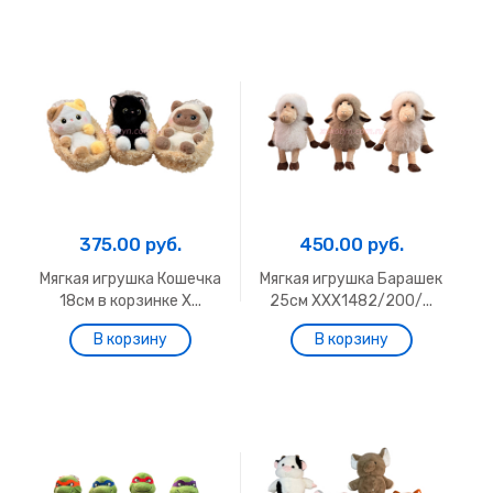
375.00 руб.
450.00 руб.
Мягкая игрушка Кошечка
Мягкая игрушка Барашек
18см в корзинке Х...
25см ХХХ1482/200/...