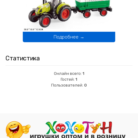
Подробнее →
Статистика
Онлайн всего:
1
Гостей:
1
Пользователей:
0