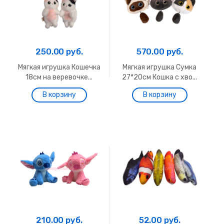
250.00 руб.
570.00 руб.
Мягкая игрушка Кошечка
Мягкая игрушка Сумка
18см на веревочке...
27*20см Кошка с хво...
210.00 руб.
52.00 руб.