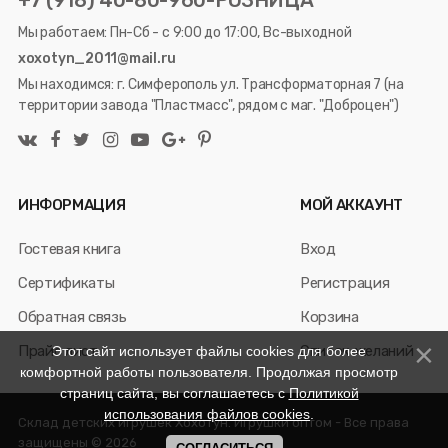
+7 (918) 40-80-960-РОЗНИЦА
Мы работаем: Пн-Сб - с 9:00 до 17:00, Вс-выходной
xoxotyn_2011@mail.ru
Мы находимся: г. Симферополь ул. Трансформаторная 7 (на
территории завода "Пластмасс", рядом с маг. "Доброцен")
ИНФОРМАЦИЯ
МОЙ АККАУНТ
Гостевая книга
Вход
Сертификаты
Регистрация
Обратная связь
Корзина
Прайс лист
Список желаний
Этот сайт использует файлы cookies для более
комфортной работы пользователя. Продолжая просмотр
страниц сайта, вы соглашаетесь с
Политикой
использования файлов cookies
.
Склад детских игрушек Хохотун. Игрушки оптом - Все права
защищены © 2026