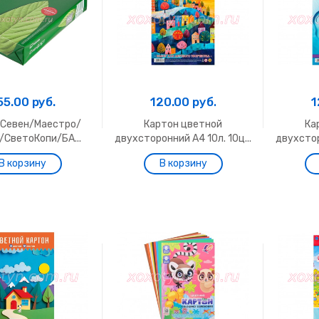
55.00 руб.
120.00 руб.
1
 Севен/Маестро/
Картон цветной
Ка
/СветоКопи/БА...
двухсторонний А4 10л. 10ц...
двухстор