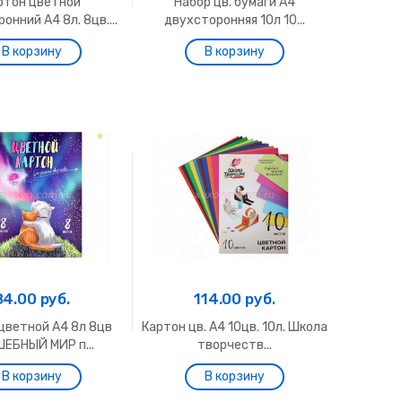
ртон цветной
Набор цв. бумаги А4
онний А4 8л. 8цв....
двухсторонняя 10л 10...
84.00 руб.
114.00 руб.
цветной А4 8л 8цв
Картон цв. А4 10цв. 10л. Школа
ЕБНЫЙ МИР п...
творчеств...