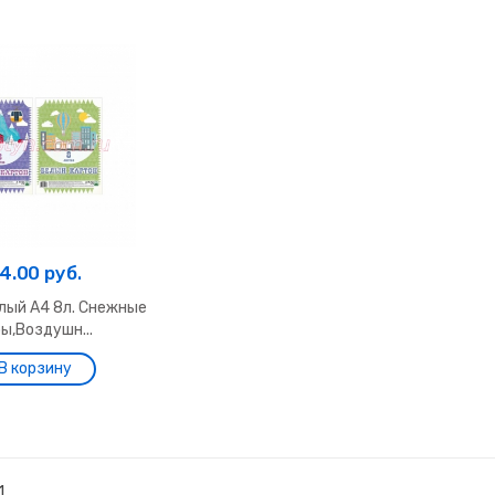
4.00 руб.
лый А4 8л. Снежные
ы,Воздушн...
1