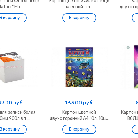
етной А4 10л. 10цв.
Картон цветной А4 10л. 10цв
Ка
Hatber" Мо...
клеевой , гл...
двухстор
97.00 руб.
133.00 руб.
для записи белая
Картон цветной
Картон 
0мм 900л в т...
двухсторонний А4 10л. 10ц...
ВОЛШ