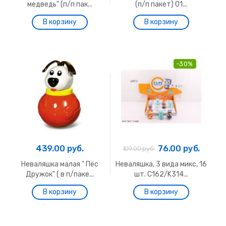
медведь" (п/п пак...
(п/п пакет) 01...
-30%
439.00 руб.
76.00 руб.
109.00 руб.
Неваляшка малая " Пёс
Неваляшка, 3 вида микс, 16
Дружок" ( в п/паке...
шт. С162/K314...