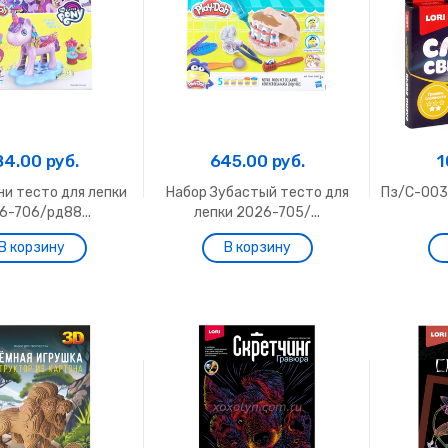
84.00 руб.
645.00 руб.
1
ни тесто для лепки
Набор Зубастый тесто для
Пз/С-003
6-706/рд88...
лепки 2026-705/...