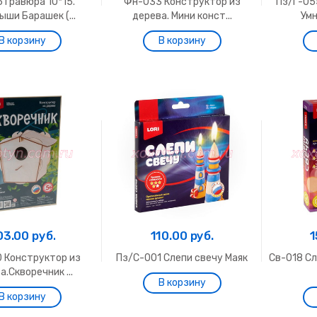
 Гравюра 10*15.
Фн-033 Конструктор из
Пз/Г-05
ши Барашек (...
дерева. Мини конст...
Умн
03.00 руб.
110.00 руб.
1
 Конструктор из
Пз/С-001 Слепи свечу Маяк
Св-018 С
а.Скворечник ...