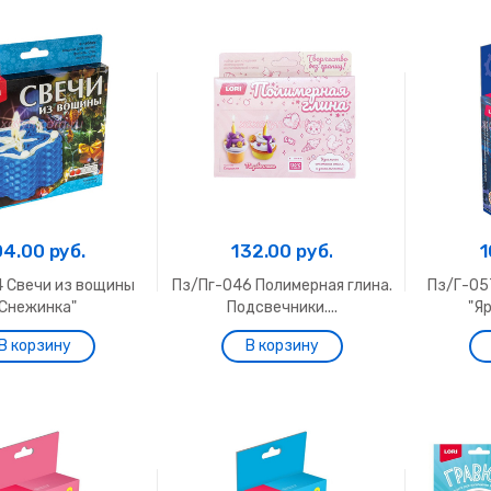
04.00 руб.
132.00 руб.
1
4 Свечи из вощины
Пз/Пг-046 Полимерная глина.
Пз/Г-05
"Снежинка"
Подсвечники....
"Яр