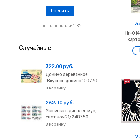
3
Проголосовали: 1182
Нг-014
карто
Случайные
322.00 руб.
Домино деревянное
"Вкусное домино" 00770
262.00 руб.
Машинка в дисплее муз,
свет ном21/248350...
2