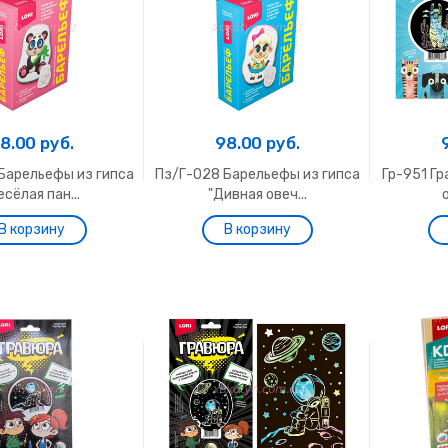
8.00 руб.
98.00 руб.
Барельефы из гипса
Пз/Г-028 Барельефы из гипса
Гр-951 Гр
есёлая пан...
"Дивная овеч...
о