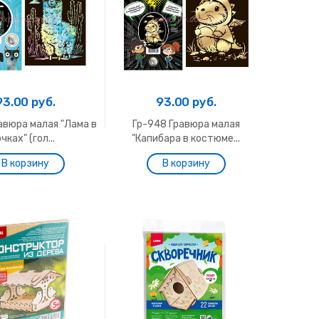
93.00 руб.
93.00 руб.
авюра малая "Лама в
Гр-948 Гравюра малая
чках" (гол...
"Капибара в костюме...