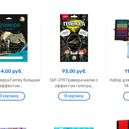
14.00 руб.
93.00 руб.
1
вюра Family большая
ГрР-019 Гравюра малая с
Набор дл
эффектом...
эффектом гологра...
14