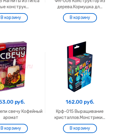
5 Магниты из гипса
Фн-006 Конструктор из
ые конструк...
дерева.Кормушка дл...
53.00 руб.
162.00 руб.
лепи свечу Кофейный
Крф-015 Выращивание
аромат
кристаллов.Монстрики...