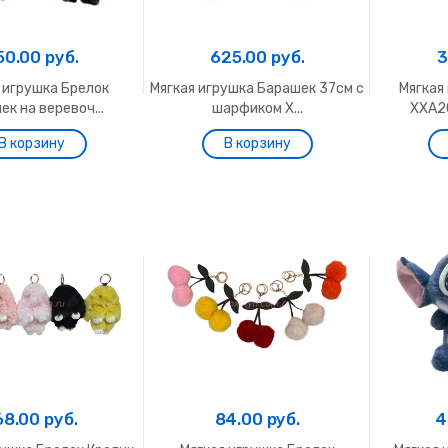
50.00 руб.
625.00 руб.
3
 игрушка Брелок
Мягкая игрушка Барашек 37см с
Мягкая
к на веревоч...
шарфиком Х...
ХХА2
68.00 руб.
84.00 руб.
4