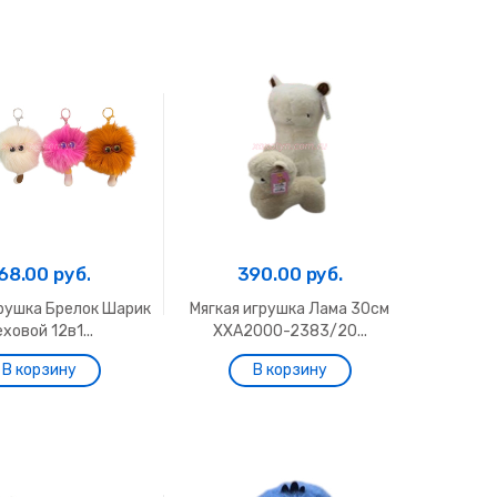
68.00 руб.
390.00 руб.
грушка Брелок Шарик
Мягкая игрушка Лама 30см
ховой 12в1...
ХХА2000-2383/20...