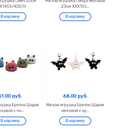
игрушка Смич 20см
Мягкая игрушка Панда меховая
Х1455/400/Н
23см ХХХ155...
51.00 руб.
68.00 руб.
грушка Брелок Шарик
Мягкая игрушка Брелок Шарик
еховой с но...
меховой с кр...