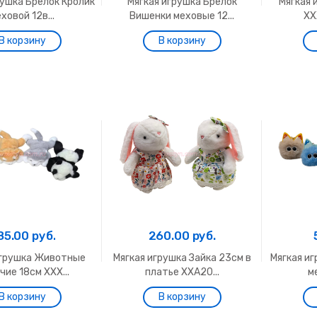
рушка Брелок Кролик
Мягкая игрушка Брелок
Мягкая 
ховой 12в...
Вишенки меховые 12...
ХХ
85.00 руб.
260.00 руб.
игрушка Животные
Мягкая игрушка Зайка 23см в
Мягкая и
ие 18см ХХХ...
платье ХХА20...
м