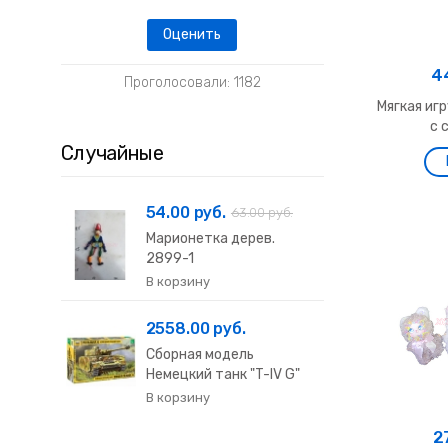
4
Проголосовали: 1182
Мягкая иг
с 
Случайные
54.00 руб.
63.00 руб.
Марионетка дерев.
2899-1
2558.00 руб.
Сборная модель
Немецкий танк "T-IV G"
36...
2