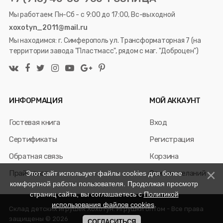
Мы работаем: Пн-Сб - с 9:00 до 17:00, Вс-выходной
xoxotyn_2011@mail.ru
Мы находимся: г. Симферополь ул. Трансформаторная 7 (на
территории завода "Пластмасс", рядом с маг. "Доброцен")
ИНФОРМАЦИЯ
МОЙ АККАУНТ
Гостевая книга
Вход
Сертификаты
Регистрация
Обратная связь
Корзина
Прайс лист
Список желаний
Этот сайт использует файлы cookies для более
комфортной работы пользователя. Продолжая просмотр
страниц сайта, вы соглашаетесь с
Политикой
использования файлов cookies
.
Склад детских игрушек Хохотун. Игрушки оптом - Все права
защищены © 2026
СОГЛАСИТЬСЯ