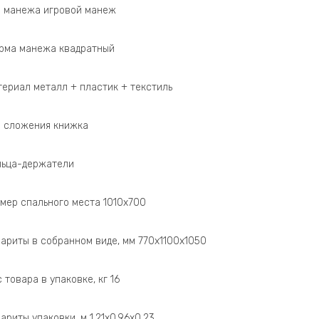
п манежа игровой манеж
рма манежа квадратный
териал металл + пластик + текстиль
п сложения книжка
льца-держатели
змер спального места 1010х700
бариты в собранном виде, мм 770х1100х1050
 товара в упаковке, кг 16
ариты упаковки, м 1,21х0,96х0,23