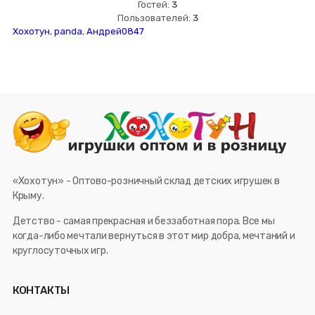
Гостей:
3
Пользователей:
3
Хохотун
,
panda
,
Андрей0847
«Хохотун» - Оптово-розничный склад детских игрушек в
Крыму.
Детство - самая прекрасная и беззаботная пора. Все мы
когда-либо мечтали вернуться в этот мир добра, мечтаний и
круглосуточных игр.
КОНТАКТЫ