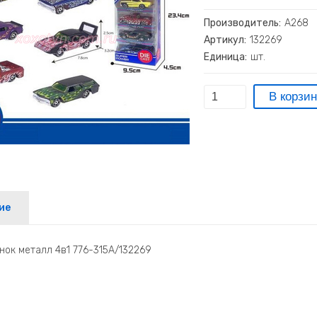
Производитель:
А268
Артикул:
132269
Единица:
шт.
ие
ок металл 4в1 776-315А/132269