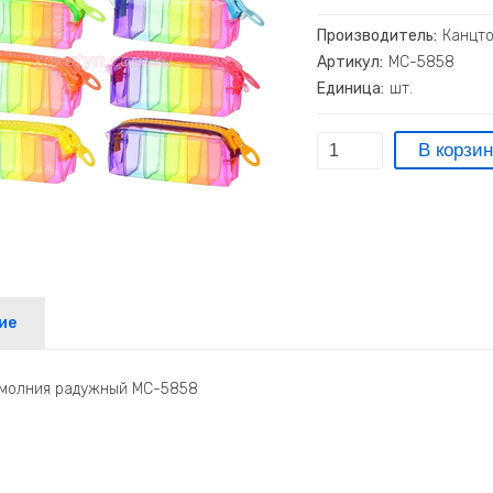
Производитель:
Канцт
Артикул:
МС-5858
Единица:
шт.
ие
 молния радужный МС-5858