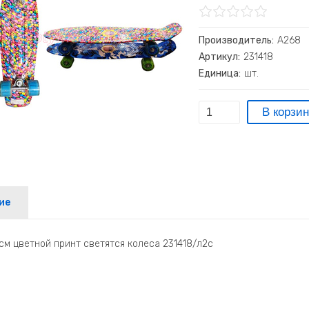
Производитель:
А268
Артикул:
231418
Единица:
шт.
ие
см цветной принт светятся колеса 231418/л2с