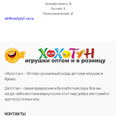
Онлайн всего:
3
Гостей:
1
Пользователей:
2
dkflbvbhjdyf
,
seva
«Хохотун» - Оптово-розничный склад детских игрушек в
Крыму.
Детство - самая прекрасная и беззаботная пора. Все мы
когда-либо мечтали вернуться в этот мир добра, мечтаний и
круглосуточных игр.
КОНТАКТЫ