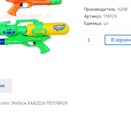
Производитель:
А268
Артикул:
178929
Единица:
шт.
ие
толет 34х16см ХХА2026-113/178929